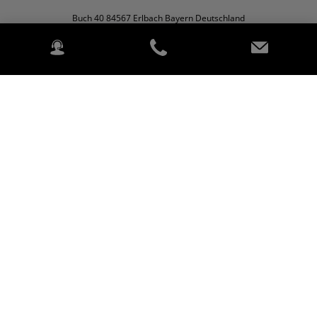
Buch 40 84567 Erlbach Bayern Deutschland
Agrartechnik
Wir über uns
Kontakt
©2026 Kubota for KTV Südostbayern.
2020 Kubota. All rights reserved. (Alle Rechte vorbehalten.)